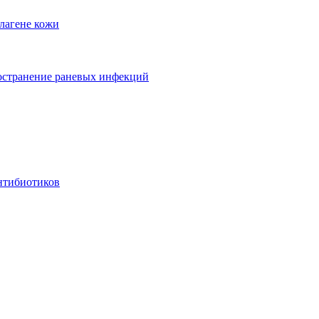
лагене кожи
ространение раневых инфекций
антибиотиков