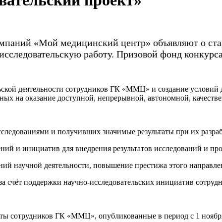
вательский проект»
мпаний «Мой медицинский центр» объявляют о ста
следовательскую работу. Призовой фонд конкурса э
ьской деятельности сотрудников ГК «ММЦ» и создание условий 
ных на оказание доступной, непрерывной, автономной, качест
следованиями и получивших значимые результаты при их разра
ний и инициатив для внедрения результатов исследований и пр
ний научной деятельности, повышение престижа этого направл
а счёт поддержки научно-исследовательских инициатив сотру
ты сотрудников ГК «ММЦ», опубликованные в период с 1 ноября