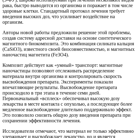
рака, быстро выводится из организма и поражает в том числе
здоровые клетки. Стандартный протокол лечения требует
введения высоких доз, что усиливает воздействие на
организм.
Авторы новой работы предложили решение этой проблемы,
создав систему адресной доставки на основе синтетического
магнитного биокомпозита. Это комбинация силиката кальция
(CaSiO3), известного своей биосовместимостью, и магнитных
наночастиц магнетита (Fe3O4).
Композит действует как «умный» транспорт: магнитные
наночастицы позволяют отслеживать распределение
материала внутри организма и контролировать скорость
высвобождения препарата. Эксперименты показали
впечатляющие результаты. Высвобождение препарата
происходило в три этапа в течение семи дней.
Первоначальный «всплеск» обеспечивал высокую дозу
лекарства в месте контакта с опухолью, а последующее более
медленное высвобождение длительно поддерживало эффект.
Это позволило снизить общую дозу введения препарата при
сохранении эффективности лечения.
Исследователи отмечают, что материал не только эффективно
удерживает и высвобождает лекарство, но и является