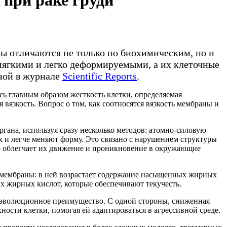
 при раке груди
зы отличаются не только по биохимическим, но и
мягкими и легко деформируемыми, а их клеточные
нной в журнале
Scientific Reports
.
сь главным образом жесткость клетки, определяемая
вязкость. Вопрос о том, как соотносятся вязкость мембраны и
гана, используя сразу несколько методов: атомно-силовую
 и легче меняют форму. Это связано с нарушением структуры
что облегчает их движение и проникновение в окружающие
а мембраны: в ней возрастает содержание насыщенных жирных
 жирных кислот, которые обеспечивают текучесть.
м эволюционное преимущество. С одной стороны, сниженная
ости клетки, помогая ей адаптироваться в агрессивной среде.