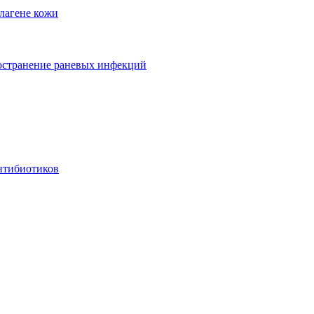
лагене кожи
ространение раневых инфекций
антибиотиков