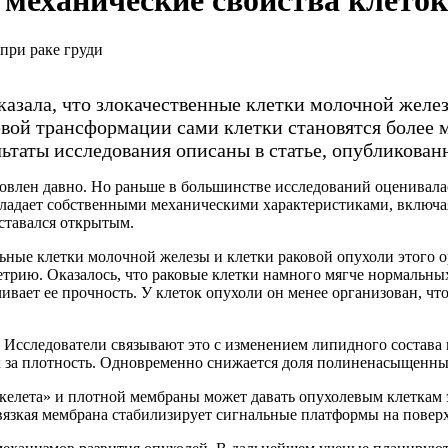
механические свойства клеток
казала, что злокачественные клетки молочной желе
евой трансформации сами клетки становятся более 
ьтаты исследования описаны в статье, опубликова
ановлен давно. Но раньше в большинстве исследований оценивала
бладает собственными механическими характеристиками, включая 
ставался открытым.
ые клетки молочной железы и клетки раковой опухоли этого ор
рию. Оказалось, что раковые клетки намного мягче нормальных
чивает ее прочность. У клеток опухоли он менее организован, 
. Исследователи связывают это с изменением липидного состав
за плотность. Одновременно снижается доля полиненасыщенных
 скелета» и плотной мембраны может давать опухолевым клетка
вязкая мембрана стабилизирует сигнальные платформы на поверхн