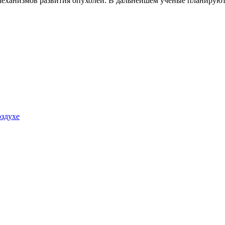
ханизмов развития опухолей. В дальнейшем ученые планируют 
.
здухе