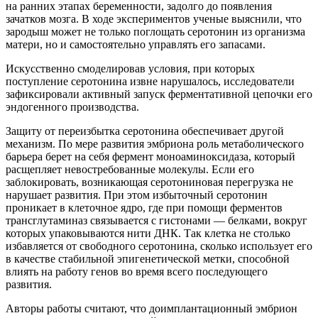
на ранних этапах беременности, задолго до появления
зачатков мозга. В ходе экспериментов ученые выяснили, что
зародыш может не только поглощать серотонин из организма
матери, но и самостоятельно управлять его запасами.
Искусственно смоделировав условия, при которых
поступление серотонина извне нарушалось, исследователи
зафиксировали активный запуск ферментативной цепочки его
эндогенного производства.
Защиту от переизбытка серотонина обеспечивает другой
механизм. По мере развития эмбриона роль метаболического
барьера берет на себя фермент моноаминоксидаза, который
расщепляет невостребованные молекулы. Если его
заблокировать, возникающая серотониновая перегрузка не
нарушает развития. При этом избыточный серотонин
проникает в клеточное ядро, где при помощи ферментов
трансглутаминаз связывается с гистонами — белками, вокруг
которых упаковываются нити ДНК. Так клетка не столько
избавляется от свободного серотонина, сколько использует его
в качестве стабильной эпигенетической метки, способной
влиять на работу генов во время всего последующего
развития.
Авторы работы считают, что доимплантационный эмбрион