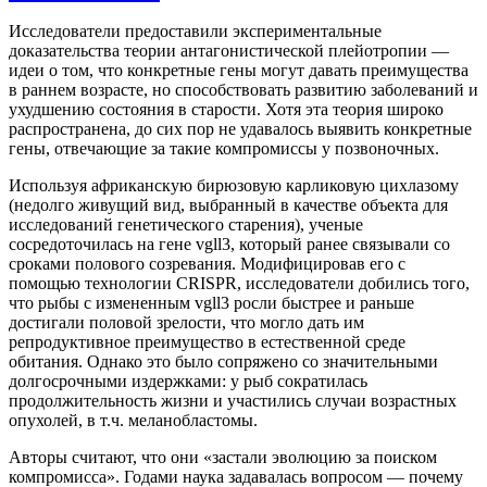
Исследователи предоставили экспериментальные
доказательства теории антагонистической плейотропии —
идеи о том, что конкретные гены могут давать преимущества
в раннем возрасте, но способствовать развитию заболеваний и
ухудшению состояния в старости. Хотя эта теория широко
распространена, до сих пор не удавалось выявить конкретные
гены, отвечающие за такие компромиссы у позвоночных.
Используя африканскую бирюзовую карликовую цихлазому
(недолго живущий вид, выбранный в качестве объекта для
исследований генетического старения), ученые
сосредоточилась на гене vgll3, который ранее связывали со
сроками полового созревания. Модифицировав его с
помощью технологии CRISPR, исследователи добились того,
что рыбы с измененным vgll3 росли быстрее и раньше
достигали половой зрелости, что могло дать им
репродуктивное преимущество в естественной среде
обитания. Однако это было сопряжено со значительными
долгосрочными издержками: у рыб сократилась
продолжительность жизни и участились случаи возрастных
опухолей, в т.ч. меланобластомы.
Авторы считают, что они «застали эволюцию за поиском
компромисса». Годами наука задавалась вопросом — почему